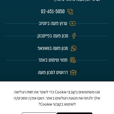
02-651-5050
ערוץ פועה ביוטיוב
מכון פועה בפייסבוק
מכון פועה בוואצאפ
תנאי שימוש באתר
דרושים למכון פועה
האתר הוא לע"נ הורינו היקרים חיים וזהבה בלומרט
ז"ל ושלום אברדם ז"ל ת.נ.צ.ב.ה.
אנו משתמשים בקובצי Cookie כדי לשפר את חווית הגלישה
שלך ולנתח את תנועת הגולשים באתר. האם את/ה מסכים/ה
לשימוש בקובצי Cookie?