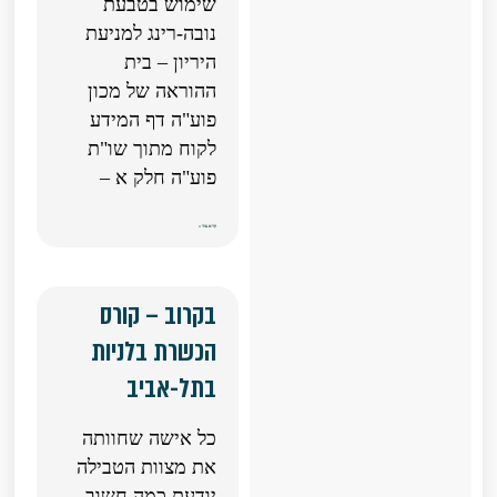
שימוש בטבעת
נובה-רינג למניעת
היריון – בית
ההוראה של מכון
פוע"ה דף המידע
לקוח מתוך שו"ת
פוע"ה חלק א –
קרא עוד »
בקרוב – קורס
הכשרת בלניות
בתל-אביב
כל אישה שחוותה
את מצוות הטבילה
יודעת כמה חשוב