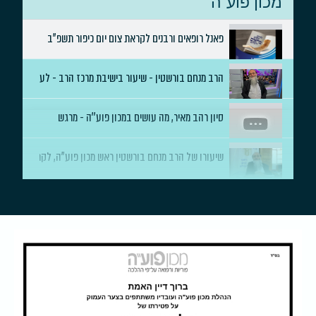
מכון פוע"ה
פאנל רופאים ורבנים לקראת צום יום כיפור תשפ"ב
הרב מנחם בורשטין - שיעור בישיבת מרכז הרב - לעילוי נשמת מר 
סיון רהב מאיר, מה עושים במכון פוע''ה - מרגש
שיעורו של הרב מנחם בורשטין ראש מכון פוע"ה, לקראת הילולת 
הכנס הראשון - 'קדושת החיים' מבית מכון פוע"ה - "על החיים ו
"בואו נדבר על זה" - פאנל קדושת החיים