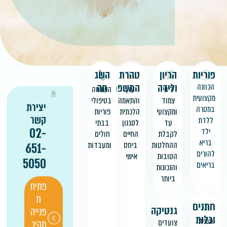
טהרת
השג
פוריות
הריון
המשפחה
חה
ולידה
הכוונה
יעוץ
השגחה
ליווי
מקצועית
והתאמה
בטיפולי
צמוד
יצירת
במטרה
הלכתית
פוריות
ומקצועי
קשר
ללדת
לסגנון
בבתי
עד
02-
ילד
החיים
חולים
לקבלת
בריא
ביחס
ומעבדות
ההחלטות
651-
להורים
אישי
הטובות
5050
בריאים
והנכונות
ביותר
פתיח
ת
חתנים
גנטיקה
פנייה
וכלות
תכנית
מהיר
צועדים