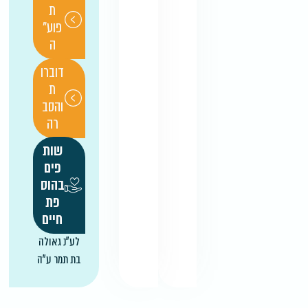
ת
פוע"
ה
דוברו
ת
והסב
רה
שות
פים
בהוס
פת
חיים
לע"נ גאולה
בת תמר ע"ה