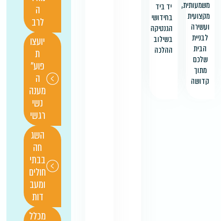
משמעותית,
יד ביד
ה
מקצועית
בחידושי
לרב
ועשירה
הגנטיקה
לבניית
בשילוב
יועצו
הבית
ההלכה
ת
שלכם
פוע"
מתוך
ה
קדושה
מענה
נשי
רגשי
השג
חה
בבתי
חולים
ומעב
דות
מכלל