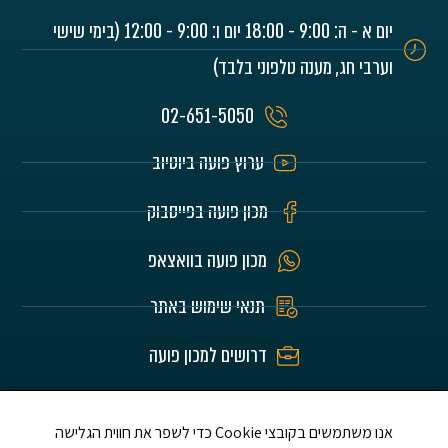
יום א - ה: 9:00 - 18:00 יום ו: 9:00 - 12:00 (בימי שישי
וערבי חג, מענה טלפוני בלבד)
02-651-5050
ערוץ פועה ביוטיוב
מכון פועה בפייסבוק
מכון פועה בוואצאפ
תנאי שימוש באתר
דרושים למכון פועה
האתר הוא לע"נ הורינו היקרים חיים וזהבה בלומרט
ז"ל ושלום אברדם ז"ל ת.נ.צ.ב.ה.
אנו משתמשים בקובצי Cookie כדי לשפר את חווית הגלישה