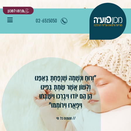
לתוכן
תִּרְמוּ למכון
02-6515050
"וְרוּחַ וּנְשָׁמָה שֶׁנָּפַחְתָּ בְּאַפֵּנוּ
וְלָשׁוֹן אֲשֶׁר שַׂמְתָּ בְּפִינוּ
הֵן הֵם יוֹדוּ וִיבָרְכוּ וִישַׁבְּחוּ
וִיפָאֲרוּ וִירוֹמְמוּ"
// נשמת כל חי