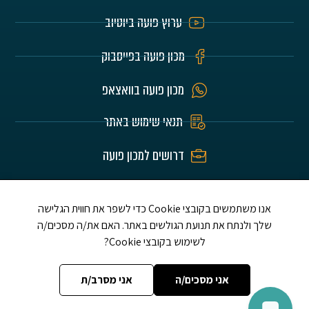
ערוץ פועה ביוטיוב
מכון פועה בפייסבוק
מכון פועה בוואצאפ
תנאי שימוש באתר
דרושים למכון פועה
האתר הוא לע"נ הורינו היקרים חיים וזהבה בלומרט
ז"ל ושלום אברדם ז"ל ת.נ.צ.ב.ה.
אנו משתמשים בקובצי Cookie כדי לשפר את חווית הגלישה
שלך ולנתח את תנועת הגולשים באתר. האם את/ה מסכים/ה
לשימוש בקובצי Cookie?
אני מסכים/ה
אני מסרב/ת