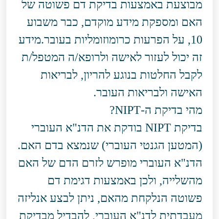
מבוצעת באמצעות בדיקת דם פשוטה של
האם ומספקת מידע מוקדם, כבר משבוע
10, על הפרעות כרומוזומליות בעובר.מידע
זה יכול לעזור לאישה ולרופא/ה המטפל/ת
לקבל החלטות בנוגע להריון, לבריאות
האישה ולבריאות העובר.
מהי בדיקת ה-NIPT?
בדיקת NIPT בודקת את הדנ"א העוברי
(המטען הגנטי העוברי) שנמצא בדם האם.
הדנ"א העוברי מופרש לזרם הדם של האם
מהשלייה, ולכן באמצעות דגימת דם
פשוטה הנלקחת מהאם, ניתן לבצע אנליזה
מעבדתית לדנ"א העוברי, להבדיל מבדיקת