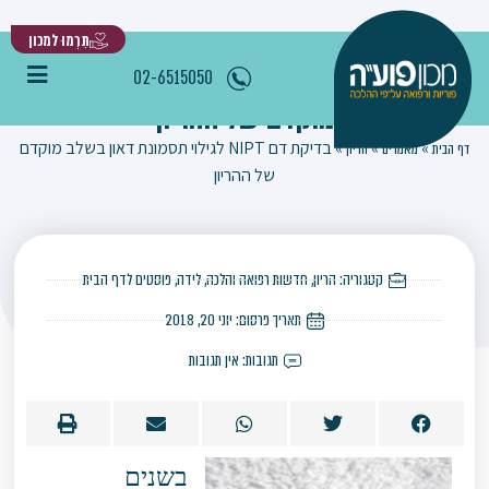
תִּרְמוּ למכון
בדיקת דם NIPT לגילוי תסמונת דאון בשלב
02-6515050
מוקדם של ההריון
»
»
»
בדיקת דם NIPT לגילוי תסמונת דאון בשלב מוקדם
דף הבית
מאמרים
הריון
של ההריון
קטגוריה:
הריון
,
חדשות רפואה והלכה
,
לידה
,
פוסטים לדף הבית
תאריך פרסום:
יוני 20, 2018
תגובות:
אין תגובות
בשנים