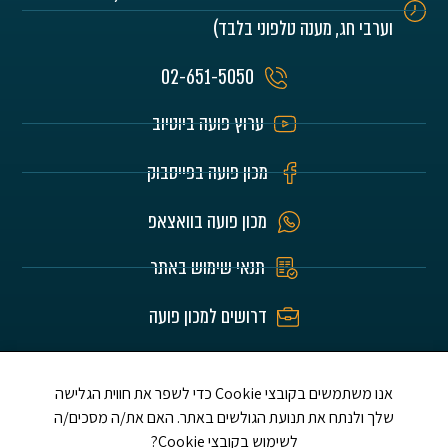
וערבי חג, מענה טלפוני בלבד)
02-651-5050
ערוץ פועה ביוטיוב
מכון פועה בפייסבוק
מכון פועה בוואצאפ
תנאי שימוש באתר
דרושים למכון פועה
האתר הוא לע"נ הורינו היקרים חיים וזהבה בלומרט
ז"ל ושלום אברדם ז"ל ת.נ.צ.ב.ה.
אנו משתמשים בקובצי Cookie כדי לשפר את חווית הגלישה
שלך ולנתח את תנועת הגולשים באתר. האם את/ה מסכים/ה
לשימוש בקובצי Cookie?