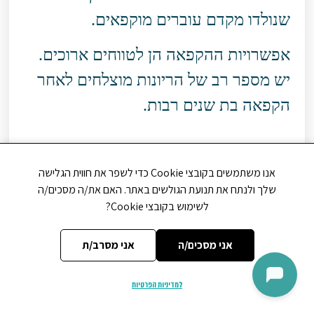
שנולדו מקדם עוברים מוקפאים.
אפשרויות ההקפאה הן לטווחים ארוכים.
יש מספר רב של הריונות מוצלחים לאחר
הקפאה בת שנים רבות.
אנו משתמשים בקובצי Cookie כדי לשפר את חווית הגלישה
שיטות שונות לשיפור ההשרשה
– הפער
שלך ולנתח את תנועת הגולשים באתר. האם את/ה מסכים/ה
הגדול בין ההצלחות המרובות של ההפריה
לשימוש בקובצי Cookie?
במעבדה לעומת האחוז הנמוך יחסית של
אני מסכים/ה
אני מסרב/ת
השרשת העוברים והצלחת ההריון גרם
במהלך השנים לרופאים לחפש שיטות
למדיניות הפרטיות
הישארו מעודכנים
שונות לשיפור תהליך ההשרשה. רוב