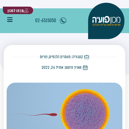
תִּרְמוּ למכון
הפריה חוץ גופית(IVF)
02-6515050
»
»
»
»
הפריה חוץ גופית(IVF)
דף הבית
מאמרים
מאמרים הלכתיים
פוריות
קטגוריה:
מאמרים הלכתיים
,
פוריות
תאריך פרסום:
אפריל 24, 2022