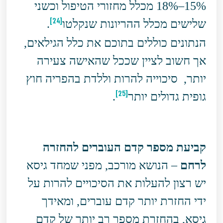
15%–18% מכלל מחזורי הטיפול וכשני
[24]
שלישים מכלל ההריונות שנקלטו
.
הנתונים כוללים בתוכם את כלל הגילאים,
אך חשוב לציין שככל שהאישה צעירה
יותר, סיכוייה להרות וללדת בהפריה חוץ
[25]
גופית גדולים יותר
.
קביעת מספר קדם העוברים להחזרה
לרחם
– הנושא מורכב, מפני שמחד גיסא
יש רצון להעלות את הסיכויים להרות על
ידי החזרת יותר קדם עוברים, ומאידך
גיסא, בהחזרת מספר רב יותר של קדם