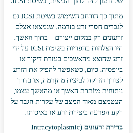
של זרעון יחיד לתוך הביצית, בשיטת ICSI.
מתוך כך הורחב השימוש בשיטת ICSI גם
לגברים חסרי זרע בזִרמה, שנמצאו אצלם
זרעונים רק במקום ייצורם – בתוך האשך.
היו הצלחות בהפריות בשיטת ICSI על ידי
זרע שהוצא מהאשכים בעזרת דיקור או
ביופסיה. כיום, כשאפשר להפיק את הזרע
לצורך הזרקה לביצית מהזִרמה, או בדרך
ניתוחית מיוֹתרת האשך או מהאשך עצמו,
הצטמצם מאוד המצב של עקרות הגבר על
רקע הפרעה ביצירת זרע או באיכותו.
ברירת זרעונים
(Intracytoplasmic