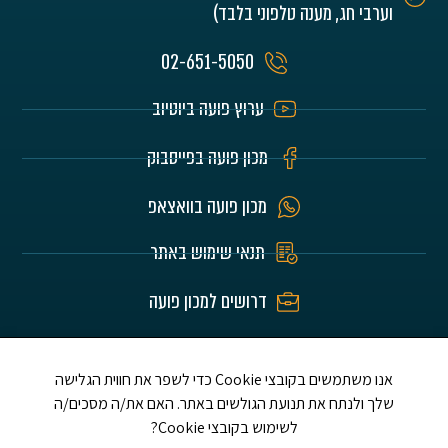
וערבי חג, מענה טלפוני בלבד)
02-651-5050
ערוץ פועה ביוטיוב
מכון פועה בפייסבוק
מכון פועה בוואצאפ
תנאי שימוש באתר
דרושים למכון פועה
האתר הוא לע"נ הורינו היקרים חיים וזהבה בלומרט
ז"ל ושלום אברדם ז"ל ת.נ.צ.ב.ה.
אנו משתמשים בקובצי Cookie כדי לשפר את חווית הגלישה
שלך ולנתח את תנועת הגולשים באתר. האם את/ה מסכים/ה
לשימוש בקובצי Cookie?