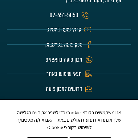
וערבי חג, מענה טלפוני בלבד)
02-651-5050
ערוץ פועה ביוטיוב
מכון פועה בפייסבוק
מכון פועה בוואצאפ
תנאי שימוש באתר
דרושים למכון פועה
האתר הוא לע"נ הורינו היקרים חיים וזהבה בלומרט
ז"ל ושלום אברדם ז"ל ת.נ.צ.ב.ה.
אנו משתמשים בקובצי Cookie כדי לשפר את חווית הגלישה
שלך ולנתח את תנועת הגולשים באתר. האם את/ה מסכים/ה
לשימוש בקובצי Cookie?