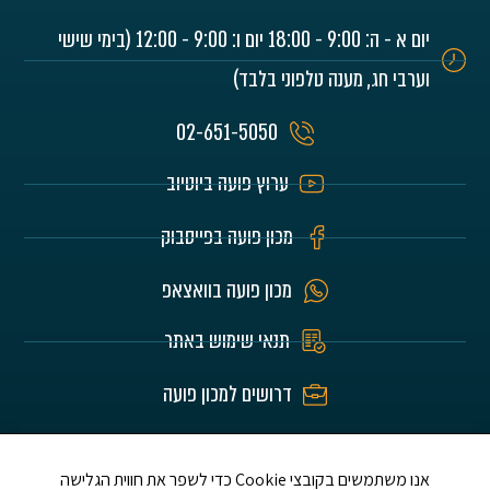
יום א - ה: 9:00 - 18:00 יום ו: 9:00 - 12:00 (בימי שישי
וערבי חג, מענה טלפוני בלבד)
02-651-5050
ערוץ פועה ביוטיוב
מכון פועה בפייסבוק
מכון פועה בוואצאפ
תנאי שימוש באתר
דרושים למכון פועה
האתר הוא לע"נ הורינו היקרים חיים וזהבה בלומרט
ז"ל ושלום אברדם ז"ל ת.נ.צ.ב.ה.
אנו משתמשים בקובצי Cookie כדי לשפר את חווית הגלישה