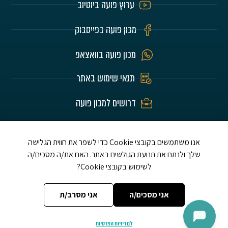
ערוץ פועה ביוטיוב
מכון פועה בפייסבוק
מכון פועה בוואצאפ
תנאי שימוש באתר
דרושים למכון פועה
האתר הוא לע"נ הורינו היקרים חיים וזהבה בלומרט
ז"ל ושלום אברדם ז"ל ת.נ.צ.ב.ה.
אנו משתמשים בקובצי Cookie כדי לשפר את חווית הגלישה
שלך ולנתח את תנועת הגולשים באתר. האם את/ה מסכים/ה
לשימוש בקובצי Cookie?
אני מסכים/ה
אני מסרב/ת
למדיניות הפרטיות