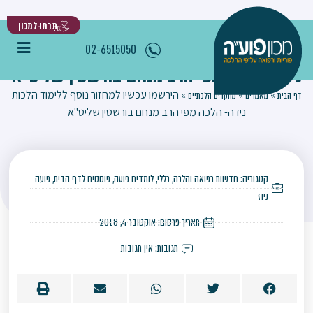
תִּרְמוּ למכון
הירשמו עכשיו למחזור נוסף ללימוד הלכות
02-6515050
נידה- הלכה מפי הרב מנחם בורשטין שליט"א
»
»
»
הירשמו עכשיו למחזור נוסף ללימוד הלכות
דף הבית
מאמרים
מחקרים הלכתיים
נידה- הלכה מפי הרב מנחם בורשטין שליט"א
קטגוריה:
חדשות רפואה והלכה
,
כללי
,
לומדים פועה
,
פוסטים לדף הבית
,
פועה
ניוז
תאריך פרסום:
אוקטובר 4, 2018
תגובות:
אין תגובות