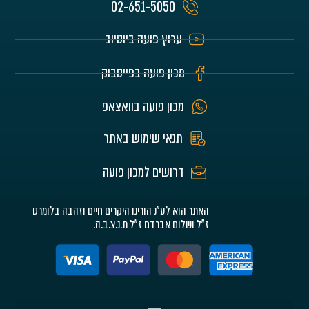
02-651-5050
ערוץ פועה ביוטיוב
מכון פועה בפייסבוק
מכון פועה בוואצאפ
תנאי שימוש באתר
דרושים למכון פועה
האתר הוא לע"נ הורינו היקרים חיים וזהבה בלומרט
ז"ל ושלום אברדם ז"ל ת.נ.צ.ב.ה.