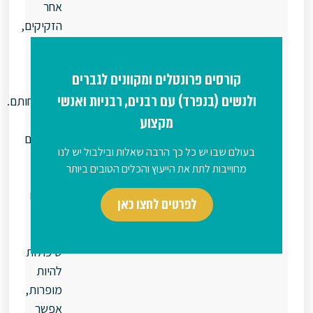
אחר
הזקיקים,
כדי
לעקוב
קורסים פרונטלים ומקוונים לגברים
אחרי
לנשים (בנפרד) עם רבנים, רבניות ואנשי
התפתחותם.
מקצוע
כאשר
הזקיקים
עולם שבו יש כל כך הרבה שאלות ובילבול יש לנו
גדולים
מחוייבות לתת את הייעוץ והכלים הטובים ביותר
דיים,
ובתוכם
לפרטים לחצו כאן
ביציות
בשלות
שיכולות
להיות
מופרות,
אפשר