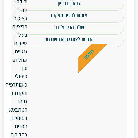
ירידה
צומות בהריון
חדה
צומות לנשים מניקות
באיכות
הביציות
שו"ת הריון ולידה
בשל
הנחיות לצום ט באב שנדחה
שינויים
חדש!
גנטיים,
מחלות,
וכן
טיפולי
כימותרפיה
והקרנות
(דבר
המתבטא
בשינויים
ניכרים
בסדירות