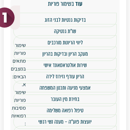
עוד
בשימור פוריות
למי
מיועד
בדיקות גנטיות לבני הזוג
התהליך?
שו"ת גנטיקה
ליווי הריונות מורכבים
שימור
פוריות
מעקב הריון ובדיקות בהריון
מתאים
שירות אולטראסאונד אישי
במצבים
הריון עודף וזירוז לידה
הבאים:
א.
אמצעי מניעה ותכנון המשפחה
שימור
בחירת מין העובר
פוריות
מסיבות
טיפול רפואה משלימה
רפואיות
יועצות פוע"ה – מענה נשי רגשי
: