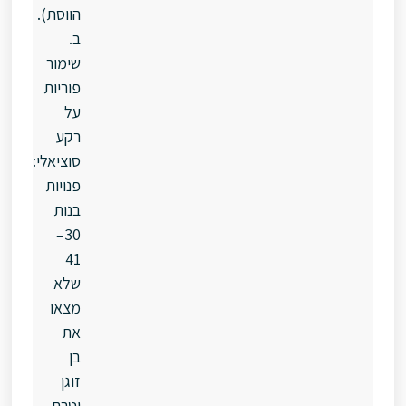
הווסת).
ב.
שימור
פוריות
על
רקע
סוציאלי:
פנויות
בנות
30–
41
שלא
מצאו
את
בן
זוגן
וטרם