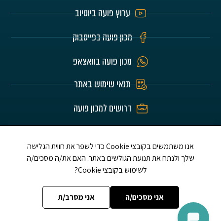
ערוץ פועה ביוטיוב
מכון פועה בפייסבוק
מכון פועה בוואצאפ
תנאי שימוש באתר
דרושים למכון פועה
האתר הוא לע"נ הורינו היקרים חיים וזהבה בלומרט
ז"ל ושלום אברדם ז"ל ת.נ.צ.ב.ה.
אנו משתמשים בקובצי Cookie כדי לשפר את חווית הגלישה
שלך ולנתח את תנועת הגולשים באתר. האם את/ה מסכים/ה
לשימוש בקובצי Cookie?
אני מסכים/ה
אני מסרב/ת