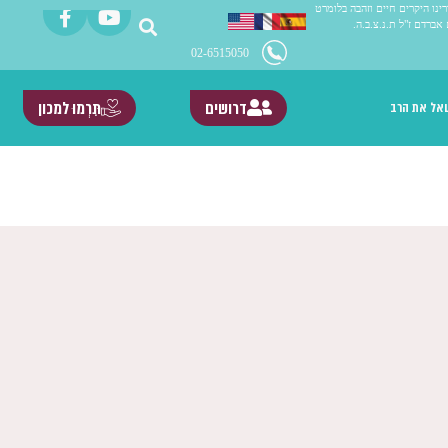
ינו היקרים חיים וזהבה בלומרט
 אברדם ז"ל ת.נ.צ.ב.ה.
02-6515050
דרושים
תִּרְמוּ למכון
אל את הרב