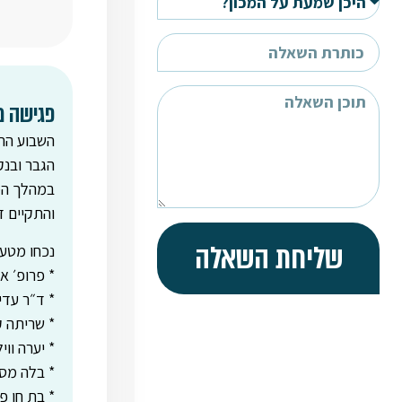
פגישה מ
השבוע התק
הגבר ובנק
במהלך המ
והתקיים ד
שליחת השאלה
נכחו מטע
* פרופ׳ א
* ד״ר עדי
* שריתה 
* יערה וו
* בלה מסלנ
* בת חן פ