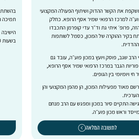
שקפת את הקשר ההדוק ושיתוף הפעולה המקצועי
בהשתתפו
פוע״ה למרכז הרפואי שמיר אסף הרופא. כחלק
תמיכה רי
זה, פרופ׳ איתי גת וד״ר עדי קופרמן התכבדו
ח בקיר ההוקרה של המכון, כסמל לשותפות
בשעות 9:00-11:00 באולם נגב בכנסת
ההדדית.
י הרב שגב, פוסק ויועץ במכון פוע״ה, עובד גם
וריות הגבר במרכז הרפואי שמיר אסף הרופא,
 חי ויומיומי בין הגופים.
שם מאוד מפעילות המכון, הן מהפן המקצועי והן
הערכית.
ישה התקיים סיור במכון ומפגש עם הרב מנחם
מייסד וראש מכון פוע״ה.
לתשובה המלאה