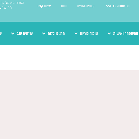
האתר הוא לע"נ הור
מודעות והסברה
קדושת החיים
חנות
יצירת קשר
ז"ל ושלום
המשפחה ואישות
שימור פוריות
חתנים וכלות
עו"סים טוב
ש