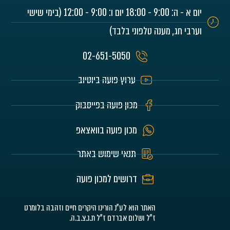
יום א - ה: 9:00 - 18:00 יום ו: 9:00 - 12:00 (בימי שישי
וערבי חג, מענה טלפוני בלבד)
02-651-5050
ערוץ פועה ביוטיוב
מכון פועה בפייסבוק
מכון פועה בוואצאפ
תנאי שימוש באתר
דרושים למכון פועה
האתר הוא לע"נ הורינו היקרים חיים וזהבה בלומרט
ז"ל ושלום אברדם ז"ל ת.נ.צ.ב.ה.