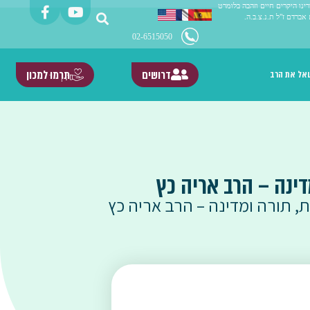
ינו היקרים חיים וזהבה בלומרט
 אברדם ז"ל ת.נ.צ.ב.ה.
02-6515050
דרושים
תִּרְמוּ למכון
אל את הרב
ינה – הרב אריה כץ
ת, תורה ומדינה – הרב אריה כץ