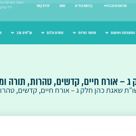
האתר הוא לע"נ הור
מודעות והסברה
קדושת החיים
חנות
יצירת קשר
ז"ל ושלום
המשפחה ואישות
שימור פוריות
חתנים וכלות
עו"סים טוב
ש
ג – אורח חיים, קדשים, טהרות, תורה ומד
ו"ת שאגת כהן חלק ג – אורח חיים, קדשים, טהרו