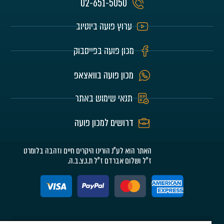
02-651-5050
ערוץ פועה ביוטיוב
מכון פועה בפייסבוק
מכון פועה בוואצאפ
תנאי שימוש באתר
דרושים למכון פועה
האתר הוא לע"נ הורינו היקרים חיים וזהבה בלומרט
ז"ל ושלום אברדם ז"ל ת.נ.צ.ב.ה.